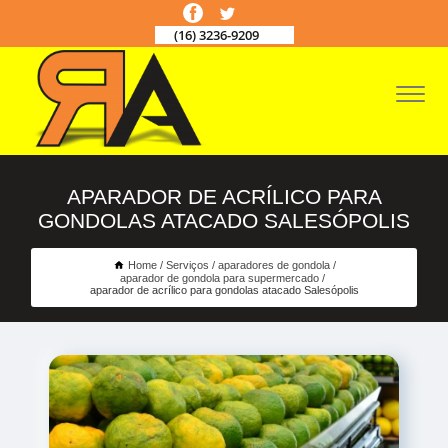
(16) 3236-9209
APARADOR DE ACRÍLICO PARA
GONDOLAS ATACADO SALESÓPOLIS
Home
Serviços
aparadores de gondola
aparador de gondola para supermercado
aparador de acrílico para gondolas atacado Salesópolis