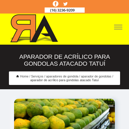
(16) 3236-9209
APARADOR DE ACRÍLICO PARA
GONDOLAS ATACADO TATUÍ
Home
Serviços
aparadores de gondola
aparador de gondolas
aparador de acrílico para gondolas atacado Tatuí