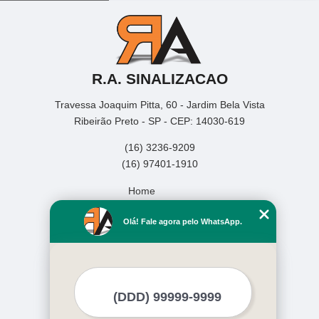
R.A. SINALIZACAO
Travessa Joaquim Pitta, 60 - Jardim Bela Vista
Ribeirão Preto - SP - CEP: 14030-619
(16) 3236-9209
(16) 97401-1910
Home
Empresa
Olá! Fale agora pelo WhatsApp.
Missão
Serviços
Contato
Mapa do site
Mais Serviços