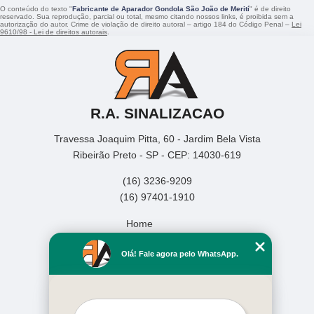
O conteúdo do texto "
Fabricante de Aparador Gondola São João de Merití
" é de direito
reservado. Sua reprodução, parcial ou total, mesmo citando nossos links, é proibida sem a
autorização do autor. Crime de violação de direito autoral – artigo 184 do Código Penal –
Lei
9610/98 - Lei de direitos autorais
.
R.A. SINALIZACAO
Travessa Joaquim Pitta, 60 - Jardim Bela Vista
Ribeirão Preto - SP - CEP: 14030-619
(16) 3236-9209
(16) 97401-1910
Home
Empresa
Olá! Fale agora pelo WhatsApp.
Missão
Serviços
Contato
Mapa do site