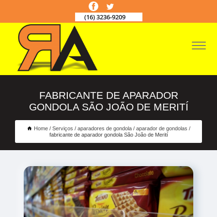
(16) 3236-9209
FABRICANTE DE APARADOR
GONDOLA SÃO JOÃO DE MERITÍ
Home
Serviços
aparadores de gondola
aparador de gondolas
fabricante de aparador gondola São João de Merití