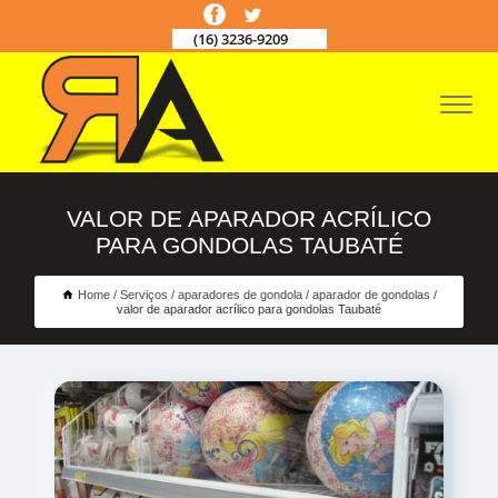
(16) 3236-9209
VALOR DE APARADOR ACRÍLICO
PARA GONDOLAS TAUBATÉ
Home
Serviços
aparadores de gondola
aparador de gondolas
valor de aparador acrílico para gondolas Taubaté