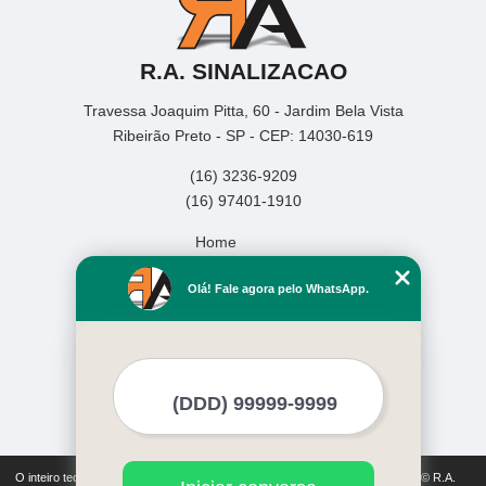
R.A. SINALIZACAO
Travessa Joaquim Pitta, 60 - Jardim Bela Vista
Ribeirão Preto - SP - CEP: 14030-619
(16) 3236-9209
(16) 97401-1910
Home
Empresa
Olá! Fale agora pelo WhatsApp.
Missão
Serviços
Contato
Mapa do site
Mais Serviços
O inteiro teor deste site está sujeito à proteção de direitos autorais. Copyright© R.A.