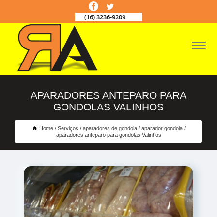
(16) 3236-9209
APARADORES ANTEPARO PARA
GONDOLAS VALINHOS
Home
Serviços
aparadores de gondola
aparador gondola
aparadores anteparo para gondolas Valinhos