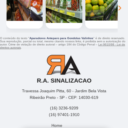
‹
›
O conteúdo do texto "
Aparadores Anteparo para Gondolas Valinhos
" é de direito reservado.
Sua reprodução, parcial ou total, mesmo citando nossos links, é proibida sem a autorização do
autor. Crime de violação de direito autoral – artigo 184 do Código Penal –
Lei 9610/98 - Lei de
direitos autorais
.
R.A. SINALIZACAO
Travessa Joaquim Pitta, 60 - Jardim Bela Vista
Ribeirão Preto - SP - CEP: 14030-619
(16) 3236-9209
(16) 97401-1910
Home