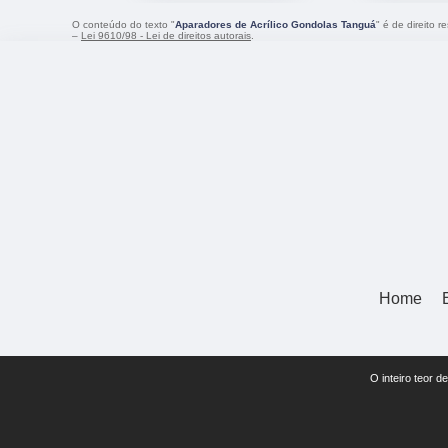
O conteúdo do texto "
Aparadores de Acrílico Gondolas Tanguá
" é de direito 
–
Lei 9610/98 - Lei de direitos autorais
.
Home
O inteiro teor d