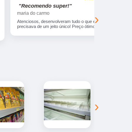
"Recomendo super!"
"Nos su
maria do carmo
Viajando e
›
Atenciosos, desenvolveram tudo o que eu
Empresa com
precisava de um jeito único! Preço ótimo.
treinados. 
sempre entr
combinada.
›