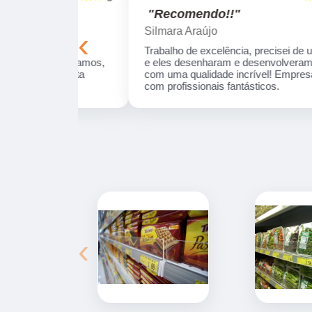
"Recomendo!!"
Silmara Araújo
‹
onais e
Trabalho de excelência, precisei de um produt
ue realizamos,
e eles desenharam e desenvolveram a peça
s da data
com uma qualidade incrível! Empresa séria e
com profissionais fantásticos.
‹