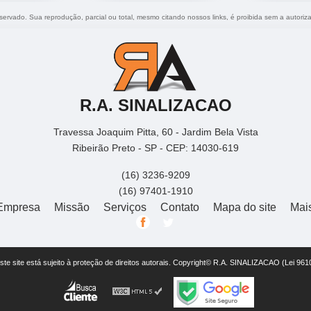
reservado. Sua reprodução, parcial ou total, mesmo citando nossos links, é proibida sem a autoriz
R.A. SINALIZACAO
Travessa Joaquim Pitta, 60 - Jardim Bela Vista
Ribeirão Preto - SP - CEP: 14030-619
(16) 3236-9209
(16) 97401-1910
Empresa
Missão
Serviços
Contato
Mapa do site
Mai
este site está sujeito à proteção de direitos autorais. Copyright© R.A. SINALIZACAO (Lei 96