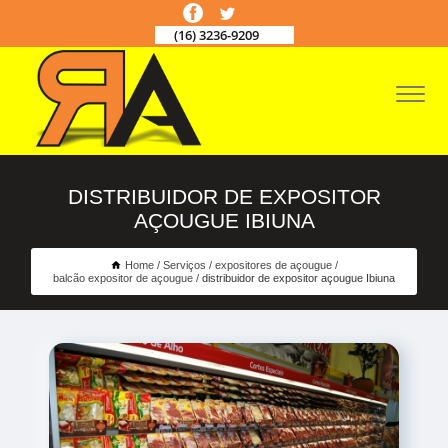
(16) 3236-9209
DISTRIBUIDOR DE EXPOSITOR
AÇOUGUE IBIUNA
Home
Serviços
expositores de açougue
balcão expositor de açougue
distribuidor de expositor açougue Ibiuna