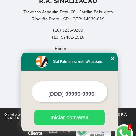
R.A. SINALIZACAO
Travessa Joaquim Pitta, 60 - Jardim Bela Vista
Ribeirão Preto - SP - CEP: 14030-619
(16) 3236-9209
(16) 97401-1910
Home
Empresa
Olá! Fale agora pelo WhatsApp.
Missão
Serviços
Contato
Mapa do site
Mais Serviços
O inteiro teor deste site está sujeito à proteção de direitos autorais. Copyright© R.A.
Iniciar conversa
SINALIZACAO (Lei 9610 de 19/02/1998)
1