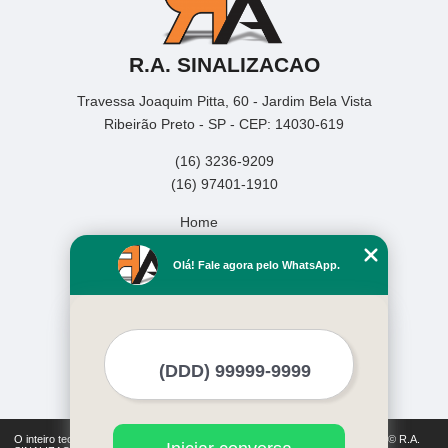
R.A. SINALIZACAO
Travessa Joaquim Pitta, 60 - Jardim Bela Vista
Ribeirão Preto - SP - CEP: 14030-619
(16) 3236-9209
(16) 97401-1910
Home
Empresa
Olá! Fale agora pelo WhatsApp.
Missão
Serviços
Contato
Mapa do site
Mais Serviços
O inteiro teor deste site está sujeito à proteção de direitos autorais. Copyright© R.A.