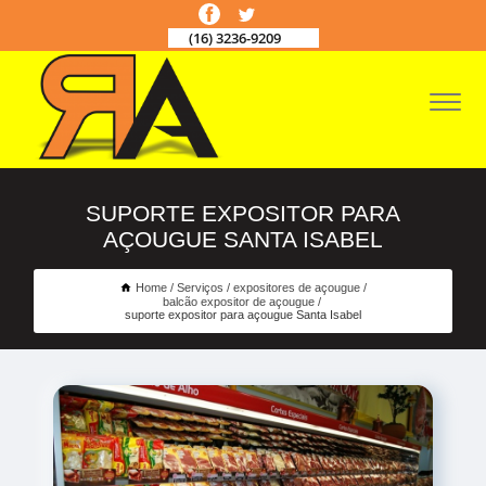
(16) 3236-9209
SUPORTE EXPOSITOR PARA
AÇOUGUE SANTA ISABEL
Home
Serviços
expositores de açougue
balcão expositor de açougue
suporte expositor para açougue Santa Isabel