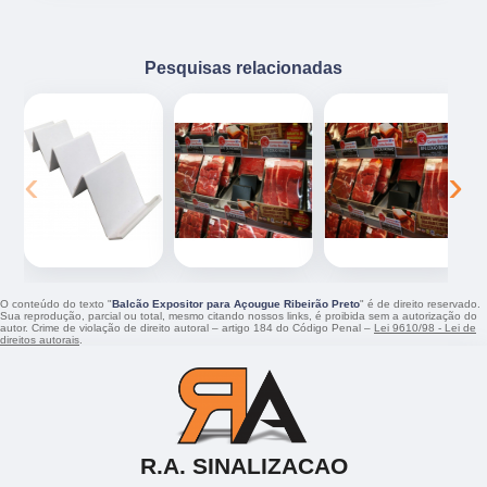
Pesquisas relacionadas
‹
›
O conteúdo do texto "
Balcão Expositor para Açougue Ribeirão Preto
" é de direito reservado.
Sua reprodução, parcial ou total, mesmo citando nossos links, é proibida sem a autorização do
autor. Crime de violação de direito autoral – artigo 184 do Código Penal –
Lei 9610/98 - Lei de
direitos autorais
.
R.A. SINALIZACAO