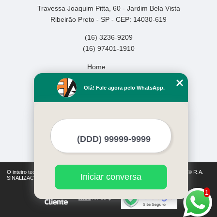
Travessa Joaquim Pitta, 60 - Jardim Bela Vista
Ribeirão Preto - SP - CEP: 14030-619
(16) 3236-9209
(16) 97401-1910
Home
Empresa
Olá! Fale agora pelo WhatsApp.
Missão
Serviços
Contato
Mapa do site
Mais Serviços
O inteiro teor deste site está sujeito à proteção de direitos autorais. Copyright© R.A.
Iniciar conversa
SINALIZACAO (Lei 9610 de 19/02/1998)
1