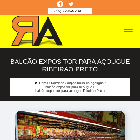
(16) 3236-9209
BALCÃO EXPOSITOR PARA AÇOUGUE
RIBEIRÃO PRETO
Home
Serviços
expositores de açougue
balcão expositor para açougue
balcão expositor para açougue Ribeirão Preto