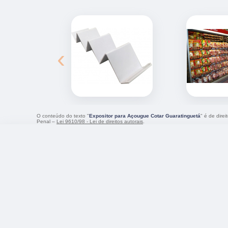
‹
O conteúdo do texto "
Expositor para Açougue Cotar Guaratinguetá
" é de dire
Penal –
Lei 9610/98 - Lei de direitos autorais
.