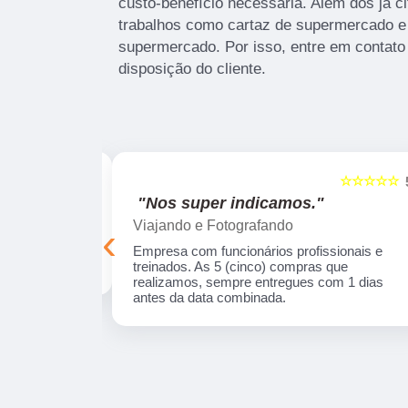
custo-benefício necessária. Além dos já 
trabalhos como cartaz de supermercado e
supermercado. Por isso, entre em contat
disposição do cliente.
☆☆☆☆☆
☆☆☆☆☆
5
"Recomendo!!"
Silmara Araújo
‹
onais e
Trabalho de excelência, precisei de um produt
ue realizamos,
e eles desenharam e desenvolveram a peça
s da data
com uma qualidade incrível! Empresa séria e
com profissionais fantásticos.