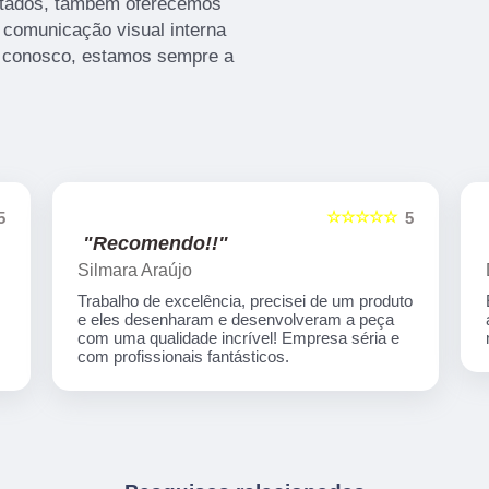
citados, também oferecemos
 comunicação visual interna
o conosco, estamos sempre a
☆☆☆☆☆
5
5
"Recomendo!!"
Duda Máximo
o
Empresa incrível, material de ótima qualidade,
atendimento humano e muito atencioso! Os
melhores preços! Indico de olhos fechados!