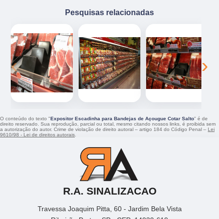
Pesquisas relacionadas
‹
›
O conteúdo do texto "
Expositor Escadinha para Bandejas de Açougue Cotar Salto
" é de
direito reservado. Sua reprodução, parcial ou total, mesmo citando nossos links, é proibida sem
a autorização do autor. Crime de violação de direito autoral – artigo 184 do Código Penal –
Lei
9610/98 - Lei de direitos autorais
.
R.A. SINALIZACAO
Travessa Joaquim Pitta, 60 - Jardim Bela Vista