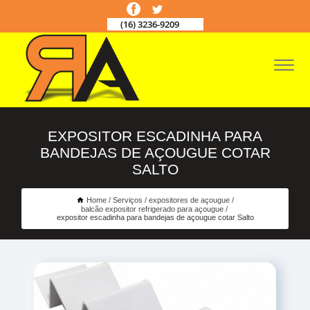
(16) 3236-9209
EXPOSITOR ESCADINHA PARA
BANDEJAS DE AÇOUGUE COTAR
SALTO
Home
Serviços
expositores de açougue
balcão expositor refrigerado para açougue
expositor escadinha para bandejas de açougue cotar Salto