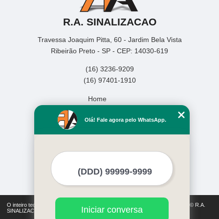
R.A. SINALIZACAO
Travessa Joaquim Pitta, 60 - Jardim Bela Vista
Ribeirão Preto - SP - CEP: 14030-619
(16) 3236-9209
(16) 97401-1910
Home
Empresa
Olá! Fale agora pelo WhatsApp.
Missão
Serviços
Contato
Mapa do site
Mais Serviços
O inteiro teor deste site está sujeito à proteção de direitos autorais. Copyright© R.A.
Iniciar conversa
SINALIZACAO (Lei 9610 de 19/02/1998)