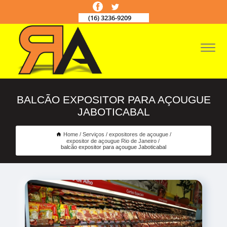
(16) 3236-9209
BALCÃO EXPOSITOR PARA AÇOUGUE
JABOTICABAL
Home
Serviços
expositores de açougue
expositor de açougue Rio de Janeiro
balcão expositor para açougue Jaboticabal