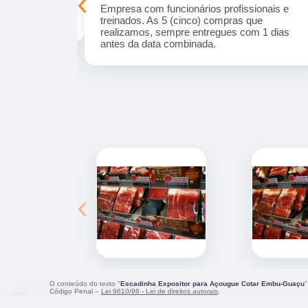
‹
onais e
Trabalho de excelência, precisei de um produt
ue realizamos,
e eles desenharam e desenvolveram a peça
s da data
com uma qualidade incrível! Empresa séria e
com profissionais fantásticos.
‹
O conteúdo do texto "
Escadinha Expositor para Açougue Cotar Embu-Guaçu
"
Código Penal –
Lei 9610/98 - Lei de direitos autorais
.