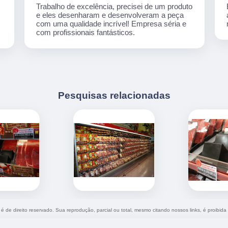
o
Empresa incrível, material de ótima qualidade,
atendimento humano e muito atencioso! Os
melhores preços! Indico de olhos fechados!
Pesquisas relacionadas
 é de direito reservado. Sua reprodução, parcial ou total, mesmo citando nossos links, é proibida