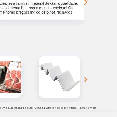
›
Atenciosos, desenvolveram tudo o que eu
Empresa com
precisava de um jeito único! Preço ótimo.
treinados. 
sempre entr
combinada.
›
 sem a autorização do autor. Crime de violação de direito autoral – artigo 184 do