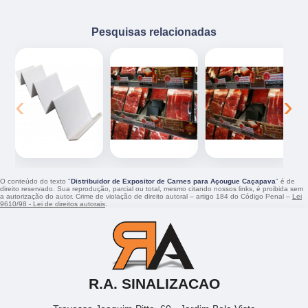
Pesquisas relacionadas
‹
›
O conteúdo do texto "
Distribuidor de Expositor de Carnes para Açougue Caçapava
" é de
direito reservado. Sua reprodução, parcial ou total, mesmo citando nossos links, é proibida sem
a autorização do autor. Crime de violação de direito autoral – artigo 184 do Código Penal –
Lei
9610/98 - Lei de direitos autorais
.
R.A. SINALIZACAO