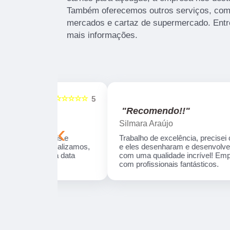
Também oferecemos outros serviços, com
mercados e cartaz de supermercado. Entr
mais informações.
☆☆☆☆☆
☆☆☆☆☆
5
"Recomendo!!"
Silmara Araújo
‹
onais e
Trabalho de excelência, precisei de um produt
ue realizamos,
e eles desenharam e desenvolveram a peça
s da data
com uma qualidade incrível! Empresa séria e
com profissionais fantásticos.