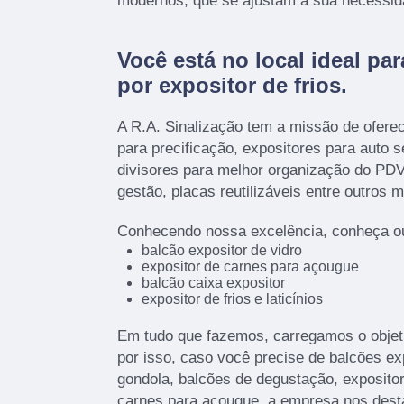
modernos, que se ajustam a sua necessid
Você está no local ideal pa
por
expositor de frios
.
A R.A. Sinalização tem a missão de ofere
para precificação, expositores para auto 
divisores para melhor organização do PDV
gestão, placas reutilizáveis entre outros m
Conhecendo nossa excelência, conheça ou
balcão expositor de vidro
expositor de carnes para açougue
balcão caixa expositor
expositor de frios e laticínios
Em tudo que fazemos, carregamos o objet
por isso, caso você precise de balcões ex
gondola, balcões de degustação, expositor
carnes para açougue, a empresa nos des