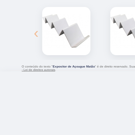
‹
O conteúdo do texto "
Expositor de Açougue Matão
" é de direito reservado. Su
- Lei de direitos autorais
.