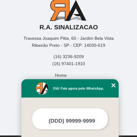
R.A. SINALIZACAO
Travessa Joaquim Pitta, 60 - Jardim Bela Vista
Ribeirão Preto - SP - CEP: 14030-619
(16) 3236-9209
(16) 97401-1910
Home
Empresa
Olá! Fale agora pelo WhatsApp.
Missão
Serviços
Contato
Mapa do site
Mais Serviços