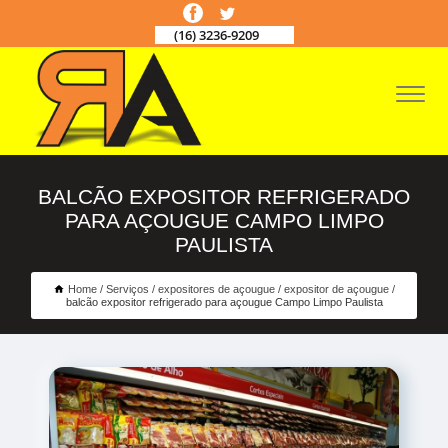
(16) 3236-9209
BALCÃO EXPOSITOR REFRIGERADO
PARA AÇOUGUE CAMPO LIMPO
PAULISTA
Home
Serviços
expositores de açougue
expositor de açougue
balcão expositor refrigerado para açougue Campo Limpo Paulista