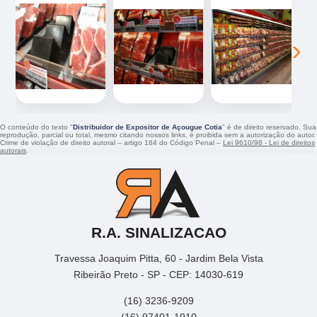
‹
›
O conteúdo do texto "
Distribuidor de Expositor de Açougue Cotia
" é de direito reservado. Sua
reprodução, parcial ou total, mesmo citando nossos links, é proibida sem a autorização do autor.
Crime de violação de direito autoral – artigo 184 do Código Penal –
Lei 9610/98 - Lei de direitos
autorais
.
R.A. SINALIZACAO
Travessa Joaquim Pitta, 60 - Jardim Bela Vista
Ribeirão Preto - SP - CEP: 14030-619
(16) 3236-9209
(16) 97401-1910