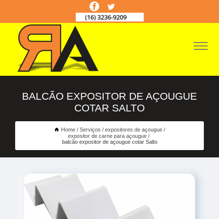
(16) 3236-9209
BALCÃO EXPOSITOR DE AÇOUGUE
COTAR SALTO
Home
Serviços
expositores de açougue
expositor de carne para açougue
balcão expositor de açougue cotar Salto