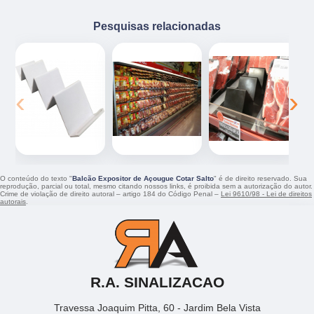
Pesquisas relacionadas
‹
›
O conteúdo do texto "
Balcão Expositor de Açougue Cotar Salto
" é de direito reservado. Sua
reprodução, parcial ou total, mesmo citando nossos links, é proibida sem a autorização do autor.
Crime de violação de direito autoral – artigo 184 do Código Penal –
Lei 9610/98 - Lei de direitos
autorais
.
R.A. SINALIZACAO
Travessa Joaquim Pitta, 60 - Jardim Bela Vista