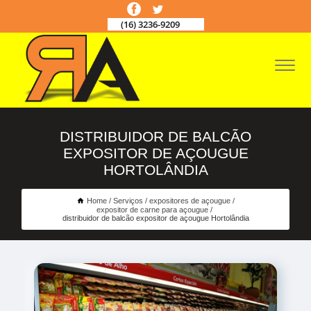
(16) 3236-9209
DISTRIBUIDOR DE BALCÃO
EXPOSITOR DE AÇOUGUE
HORTOLÂNDIA
Home
Serviços
expositores de açougue
expositor de carne para açougue
distribuidor de balcão expositor de açougue Hortolândia