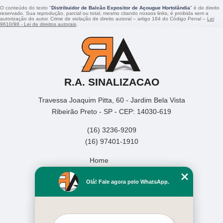
O conteúdo do texto "
Distribuidor de Balcão Expositor de Açougue Hortolândia
" é de direito
reservado. Sua reprodução, parcial ou total, mesmo citando nossos links, é proibida sem a
autorização do autor. Crime de violação de direito autoral – artigo 184 do Código Penal –
Lei
9610/98 - Lei de direitos autorais
.
R.A. SINALIZACAO
Travessa Joaquim Pitta, 60 - Jardim Bela Vista
Ribeirão Preto - SP - CEP: 14030-619
(16) 3236-9209
(16) 97401-1910
Home
Empresa
Olá! Fale agora pelo WhatsApp.
Missão
Serviços
Contato
Mapa do site