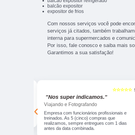
balcão expositor refrigerado
balcão expositor
expositor de frios
Com nossos serviços você pode encont
serviços já citados, também trabalha
interna para supermercados e comunic
Por isso, fale conosco e saiba mais s
Garantimos a sua satisfação!
☆☆☆☆☆
☆☆☆☆☆
5
"Recomendo!!"
Silmara Araújo
‹
onais e
Trabalho de excelência, precisei de um produt
ue realizamos,
e eles desenharam e desenvolveram a peça
s da data
com uma qualidade incrível! Empresa séria e
com profissionais fantásticos.