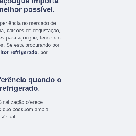
 açougue importa
melhor possível.
xperiência no mercado de
la, balcões de degustação,
nes para açougue, tendo em
s. Se está procurando por
itor refrigerado
, por
erência quando o
refrigerado
.
Sinalização oferece
os que possuem ampla
Visual.