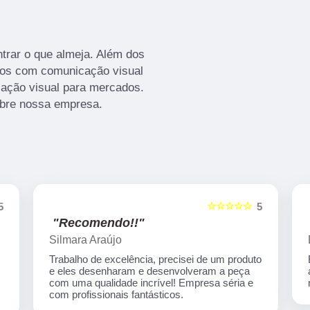
rar o que almeja. Além dos
mos com comunicação visual
ação visual para mercados.
obre nossa empresa.
☆☆☆☆☆
5
5
"Recomendo!!"
Duda Máximo
o
Empresa incrível, material de ótima qualidade,
atendimento humano e muito atencioso! Os
melhores preços! Indico de olhos fechados!