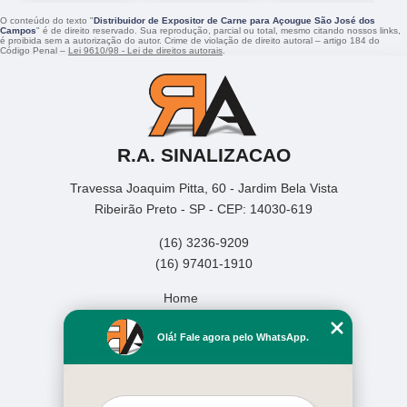
O conteúdo do texto "
Distribuidor de Expositor de Carne para Açougue São José dos
Campos
" é de direito reservado. Sua reprodução, parcial ou total, mesmo citando nossos links,
é proibida sem a autorização do autor. Crime de violação de direito autoral – artigo 184 do
Código Penal –
Lei 9610/98 - Lei de direitos autorais
.
R.A. SINALIZACAO
Travessa Joaquim Pitta, 60 - Jardim Bela Vista
Ribeirão Preto - SP - CEP: 14030-619
(16) 3236-9209
(16) 97401-1910
Home
Empresa
Olá! Fale agora pelo WhatsApp.
Missão
Serviços
Contato
Mapa do site