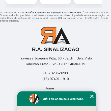
O conteúdo do texto "
Balcão Expositor de Açougue Cotar Sorocaba
" é de direito reservado.
Sua reprodução, parcial ou total, mesmo citando nossos links, é proibida sem a autorização do
autor. Crime de violação de direito autoral – artigo 184 do Código Penal –
Lei 9610/98 - Lei de
direitos autorais
.
R.A. SINALIZACAO
Travessa Joaquim Pitta, 60 - Jardim Bela Vista
Ribeirão Preto - SP - CEP: 14030-619
(16) 3236-9209
(16) 97401-1910
Home
Empresa
Olá! Fale agora pelo WhatsApp.
Missão
Serviços