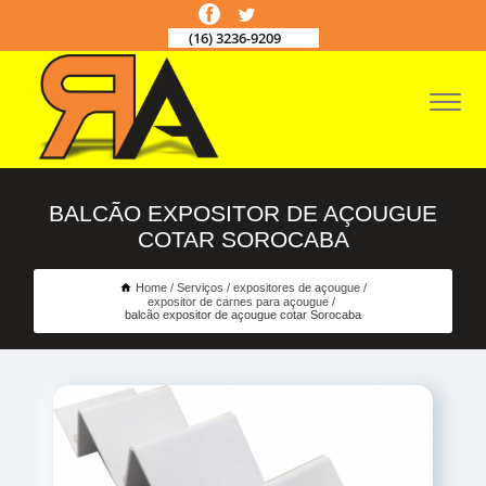
(16) 3236-9209
BALCÃO EXPOSITOR DE AÇOUGUE
COTAR SOROCABA
Home
Serviços
expositores de açougue
expositor de carnes para açougue
balcão expositor de açougue cotar Sorocaba