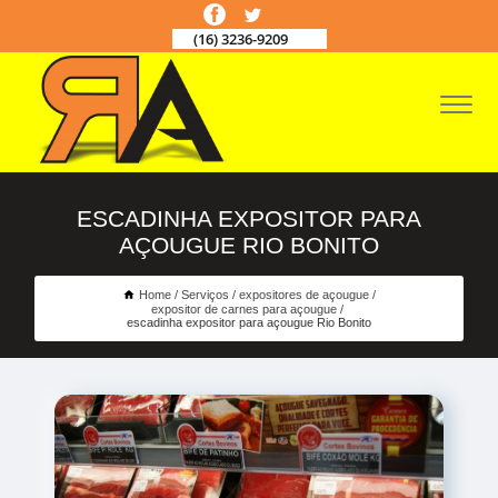
(16) 3236-9209
ESCADINHA EXPOSITOR PARA
AÇOUGUE RIO BONITO
Home
Serviços
expositores de açougue
expositor de carnes para açougue
escadinha expositor para açougue Rio Bonito