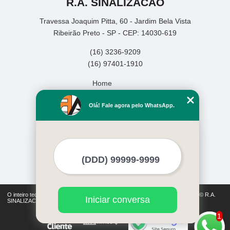
R.A. SINALIZACAO
Travessa Joaquim Pitta, 60 - Jardim Bela Vista
Ribeirão Preto - SP - CEP: 14030-619
(16) 3236-9209
(16) 97401-1910
Home
Empresa
Olá! Fale agora pelo WhatsApp.
Missão
Serviços
Contato
Mapa do site
Mais Serviços
O inteiro teor deste site está sujeito à proteção de direitos autorais. Copyright© R.A.
Iniciar conversa
SINALIZACAO (Lei 9610 de 19/02/1998)
1