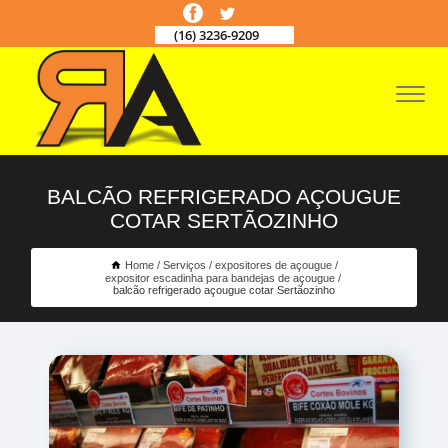
(16) 3236-9209
BALCÃO REFRIGERADO AÇOUGUE
COTAR SERTÃOZINHO
Home
Serviços
expositores de açougue
expositor escadinha para bandejas de açougue
balcão refrigerado açougue cotar Sertãozinho