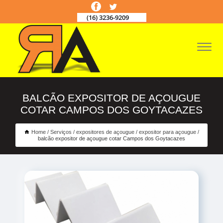
(16) 3236-9209
BALCÃO EXPOSITOR DE AÇOUGUE
COTAR CAMPOS DOS GOYTACAZES
Home
Serviços
expositores de açougue
expositor para açougue
balcão expositor de açougue cotar Campos dos Goytacazes