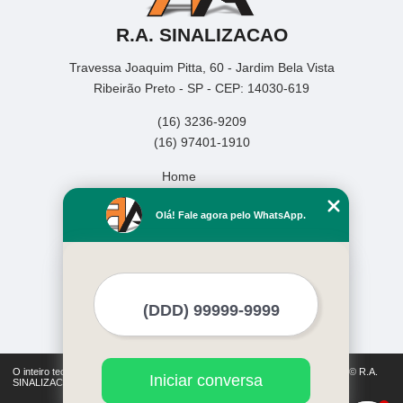
R.A. SINALIZACAO
Travessa Joaquim Pitta, 60 - Jardim Bela Vista
Ribeirão Preto - SP - CEP: 14030-619
(16) 3236-9209
(16) 97401-1910
Home
Empresa
Olá! Fale agora pelo WhatsApp.
Missão
Serviços
Contato
Mapa do site
Mais Serviços
O inteiro teor deste site está sujeito à proteção de direitos autorais. Copyright© R.A.
Iniciar conversa
SINALIZACAO (Lei 9610 de 19/02/1998)