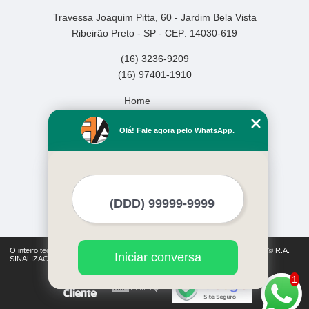
Travessa Joaquim Pitta, 60 - Jardim Bela Vista
Ribeirão Preto - SP - CEP: 14030-619
(16) 3236-9209
(16) 97401-1910
Home
Empresa
Olá! Fale agora pelo WhatsApp.
Missão
Serviços
Contato
Mapa do site
Mais Serviços
O inteiro teor deste site está sujeito à proteção de direitos autorais. Copyright© R.A.
Iniciar conversa
SINALIZACAO (Lei 9610 de 19/02/1998)
1