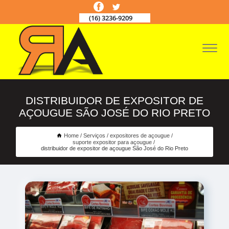
(16) 3236-9209
DISTRIBUIDOR DE EXPOSITOR DE
AÇOUGUE SÃO JOSÉ DO RIO PRETO
Home
Serviços
expositores de açougue
suporte expositor para açougue
distribuidor de expositor de açougue São José do Rio Preto