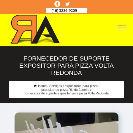
(16) 3236-9209
FORNECEDOR DE SUPORTE
EXPOSITOR PARA PIZZA VOLTA
REDONDA
Home
Serviços
expositores para pizza
expositor de pizza Rio de Janeiro
fornecedor de suporte expositor para pizza Volta Redonda