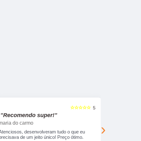
☆☆☆☆☆
5
"Recomendo super!"
"Nos su
maria do carmo
Viajando e
›
Atenciosos, desenvolveram tudo o que eu
Empresa com
precisava de um jeito único! Preço ótimo.
treinados. 