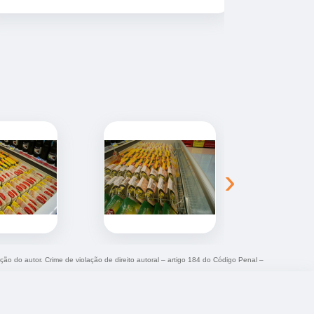
sempre entr
combinada.
›
ação do autor. Crime de violação de direito autoral – artigo 184 do Código Penal –