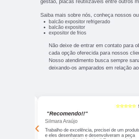
gestão, placas reutilizáveis entre outros m
Saiba mais sobre nós, conheça nossos out
balcão expositor refrigerado
balcão expositor
expositor de frios
Não deixe de entrar em contato para o
cada opção oferecida para nossos clie
Nosso atendimento busca sempre sanar
deixando-os amparados em relação ao
☆☆☆☆☆
☆☆☆☆☆
5
"Recomendo!!"
Silmara Araújo
‹
onais e
Trabalho de excelência, precisei de um produt
ue realizamos,
e eles desenharam e desenvolveram a peça