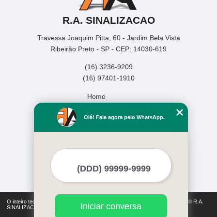
R.A. SINALIZACAO
Travessa Joaquim Pitta, 60 - Jardim Bela Vista
Ribeirão Preto - SP - CEP: 14030-619
(16) 3236-9209
(16) 97401-1910
Home
Empresa
Olá! Fale agora pelo WhatsApp.
Missão
Serviços
Contato
Mapa do site
Mais Serviços
O inteiro teor deste site está sujeito à proteção de direitos autorais. Copyright© R.A.
Iniciar conversa
SINALIZACAO (Lei 9610 de 19/02/1998)