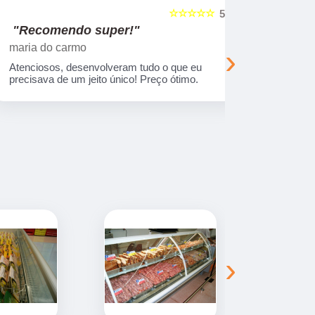
☆☆☆☆☆
5
"Recomendo super!"
"Nos su
maria do carmo
Viajando e
›
Atenciosos, desenvolveram tudo o que eu
Empresa com
precisava de um jeito único! Preço ótimo.
treinados. 
sempre entr
combinada.
›