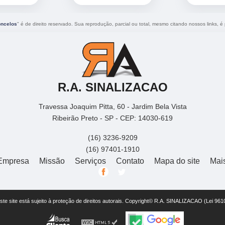
oncelos
" é de direito reservado. Sua reprodução, parcial ou total, mesmo citando nossos links, é 
R.A. SINALIZACAO
Travessa Joaquim Pitta, 60 - Jardim Bela Vista
Ribeirão Preto - SP - CEP: 14030-619
(16) 3236-9209
(16) 97401-1910
Empresa
Missão
Serviços
Contato
Mapa do site
Mai
este site está sujeito à proteção de direitos autorais. Copyright© R.A. SINALIZACAO (Lei 96