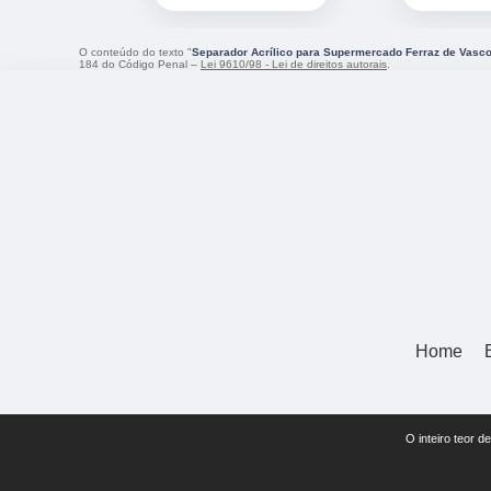
O conteúdo do texto "
Separador Acrílico para Supermercado Ferraz de Vasc
184 do Código Penal –
Lei 9610/98 - Lei de direitos autorais
.
Home
O inteiro teor d