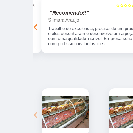
☆☆☆☆☆
☆☆☆☆☆
5
"Recomendo!!"
Silmara Araújo
‹
onais e
Trabalho de excelência, precisei de um produt
ue realizamos,
e eles desenharam e desenvolveram a peça
s da data
com uma qualidade incrível! Empresa séria e
com profissionais fantásticos.
‹