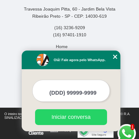
Travessa Joaquim Pitta, 60 - Jardim Bela Vista
Ribeirão Preto - SP - CEP: 14030-619
(16) 3236-9209
(16) 97401-1910
Home
Empresa
Olá! Fale agora pelo WhatsApp.
Missão
Serviços
Contato
Mapa do site
Mais Serviços
O inteiro teor deste site está sujeito à proteção de direitos autorais. Copyright© R.A.
Iniciar conversa
SINALIZACAO (Lei 9610 de 19/02/1998)
1