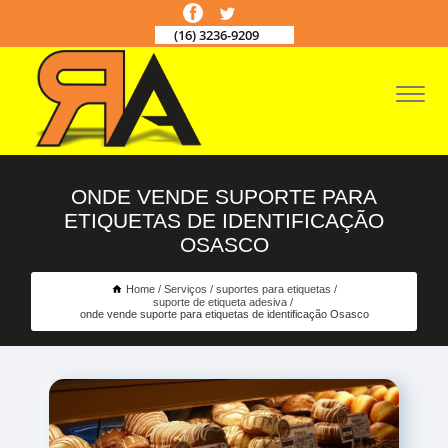
(16) 3236-9209
ONDE VENDE SUPORTE PARA
ETIQUETAS DE IDENTIFICAÇÃO
OSASCO
Home
Serviços
suportes para etiquetas
suporte de etiqueta adesiva
onde vende suporte para etiquetas de identificação Osasco