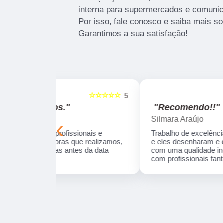
interna para supermercados e comunic
Por isso, fale conosco e saiba mais s
Garantimos a sua satisfação!
☆☆☆☆☆
☆☆☆☆☆
5
"Recomendo!!"
Silmara Araújo
‹
onais e
Trabalho de excelência, precisei de um produt
ue realizamos,
e eles desenharam e desenvolveram a peça
s da data
com uma qualidade incrível! Empresa séria e
com profissionais fantásticos.