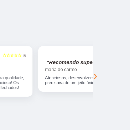
☆☆☆☆☆
5
"Recomendo super!"
"Nos su
maria do carmo
Viajando e
›
Atenciosos, desenvolveram tudo o que eu
Empresa com
precisava de um jeito único! Preço ótimo.
treinados. 
sempre entr
combinada.