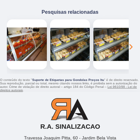
Pesquisas relacionadas
‹
›
O conteúdo do texto "
Suporte de Etiquetas para Gondolas Preços Itu
" é de direito reservado.
Sua reprodução, parcial ou total, mesmo citando nossos links, é proibida sem a autorização do
autor. Crime de violação de direito autoral – artigo 184 do Código Penal –
Lei 9610/98 - Lei de
direitos autorais
.
R.A. SINALIZACAO
Travessa Joaquim Pitta, 60 - Jardim Bela Vista