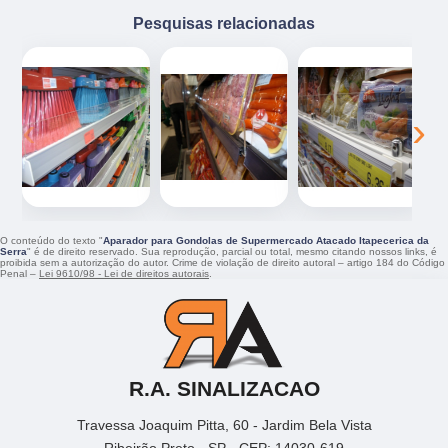
Pesquisas relacionadas
‹
›
O conteúdo do texto "
Aparador para Gondolas de Supermercado Atacado Itapecerica da
Serra
" é de direito reservado. Sua reprodução, parcial ou total, mesmo citando nossos links, é
proibida sem a autorização do autor. Crime de violação de direito autoral – artigo 184 do Código
Penal –
Lei 9610/98 - Lei de direitos autorais
.
R.A. SINALIZACAO
Travessa Joaquim Pitta, 60 - Jardim Bela Vista
Ribeirão Preto - SP - CEP: 14030-619