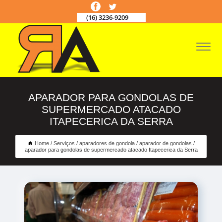
(16) 3236-9209
APARADOR PARA GONDOLAS DE
SUPERMERCADO ATACADO
ITAPECERICA DA SERRA
Home
Serviços
aparadores de gondola
aparador de gondolas
aparador para gondolas de supermercado atacado Itapecerica da Serra