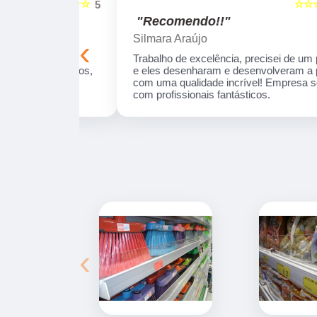
☆☆☆☆☆
☆☆☆☆☆
5
"Recomendo!!"
Silmara Araújo
‹
onais e
Trabalho de excelência, precisei de um produt
ue realizamos,
e eles desenharam e desenvolveram a peça
s da data
com uma qualidade incrível! Empresa séria e
com profissionais fantásticos.
‹