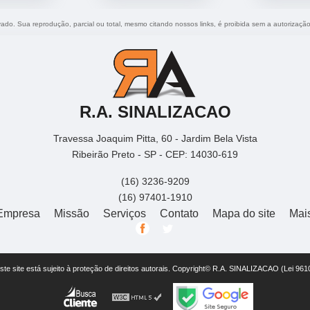
rvado. Sua reprodução, parcial ou total, mesmo citando nossos links, é proibida sem a autorização
R.A. SINALIZACAO
Travessa Joaquim Pitta, 60 - Jardim Bela Vista
Ribeirão Preto - SP - CEP: 14030-619
(16) 3236-9209
(16) 97401-1910
Empresa
Missão
Serviços
Contato
Mapa do site
Mai
este site está sujeito à proteção de direitos autorais. Copyright© R.A. SINALIZACAO (Lei 96