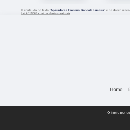
O conteúdo do texto "
Aparadores Frontais Gondola Limeira
" é de direito rese
Lei 9610/98 - Lei de direitos autorais
.
Home
O inteiro teor d