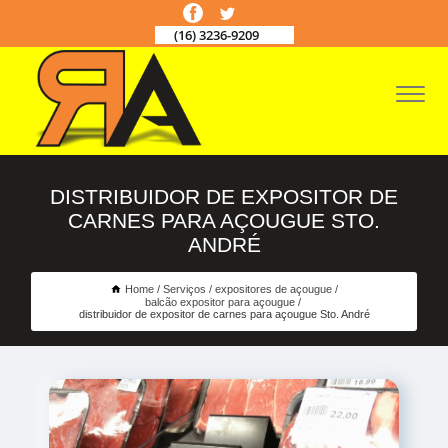
(16) 3236-9209
DISTRIBUIDOR DE EXPOSITOR DE
CARNES PARA AÇOUGUE STO.
ANDRÉ
Home
Serviços
expositores de açougue
balcão expositor para açougue
distribuidor de expositor de carnes para açougue Sto. André