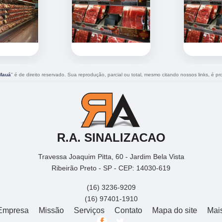
 Mauá
" é de direito reservado. Sua reprodução, parcial ou total, mesmo citando nossos links, é pro
R.A. SINALIZACAO
Travessa Joaquim Pitta, 60 - Jardim Bela Vista
Ribeirão Preto - SP - CEP: 14030-619
(16) 3236-9209
(16) 97401-1910
Empresa
Missão
Serviços
Contato
Mapa do site
Mai