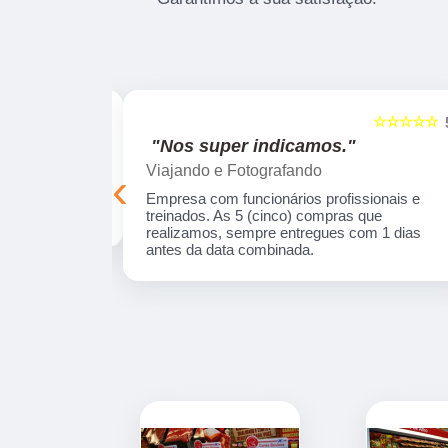
☆☆☆☆☆
☆☆☆☆☆
5
"Recomendo!!"
Silmara Araújo
‹
onais e
Trabalho de excelência, precisei de um produt
ue realizamos,
e eles desenharam e desenvolveram a peça
s da data
com uma qualidade incrível! Empresa séria e
com profissionais fantásticos.