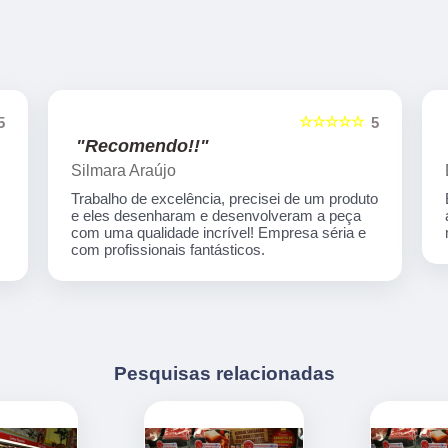
☆☆☆☆☆
5
5
"Recomendo!!"
Duda Máximo
o
Empresa incrível, material de ótima qualidade,
atendimento humano e muito atencioso! Os
melhores preços! Indico de olhos fechados!
Pesquisas relacionadas