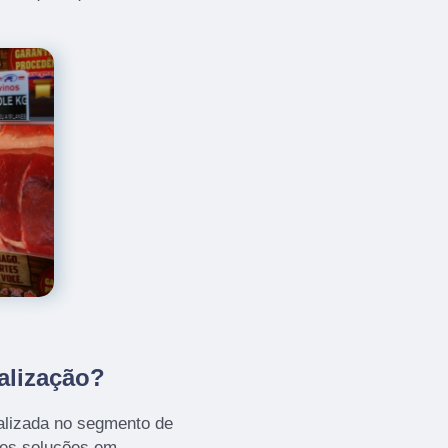
alização?
alizada no segmento de
es soluções em