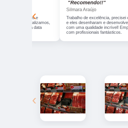
"Recomendo!!"
Silmara Araújo
‹
onais e
Trabalho de excelência, precisei de um produt
ue realizamos,
e eles desenharam e desenvolveram a peça
s da data
com uma qualidade incrível! Empresa séria e
com profissionais fantásticos.
‹