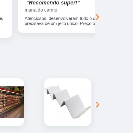
"Recomendo super!"
"Nos su
maria do carmo
Viajando e
›
Atenciosos, desenvolveram tudo o que eu
Empresa com
precisava de um jeito único! Preço ótimo.
treinados. 
sempre entr
combinada.
›