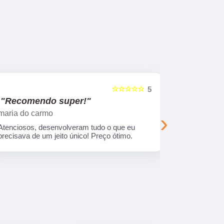
☆☆☆☆☆
5
"Recomendo super!"
"Nos su
maria do carmo
Viajando e
›
Atenciosos, desenvolveram tudo o que eu
Empresa com
precisava de um jeito único! Preço ótimo.
treinados. 
sempre entr
combinada.