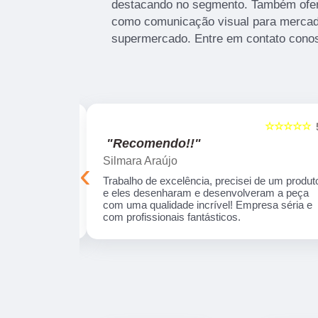
destacando no segmento. Também ofer
como comunicação visual para mercad
supermercado. Entre em contato cono
☆☆☆☆☆
☆☆☆☆☆
5
"Recomendo!!"
Silmara Araújo
‹
onais e
Trabalho de excelência, precisei de um produt
ue realizamos,
e eles desenharam e desenvolveram a peça
s da data
com uma qualidade incrível! Empresa séria e
com profissionais fantásticos.