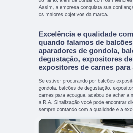
do ramo, além de contar com os melhores p
Assim, a empresa conquista sua confiança
os maiores objetivos da marca.
Excelência e qualidade co
quando falamos de balcões 
aparadores de gondola, bal
degustação, expositores de 
expositores de carnes para
Se estiver procurando por balcões exposi
gondola, balcões de degustação, expositor
carnes para açougue, acabou de achar a 
a R.A. Sinalização você pode encontrar d
sempre contando com a qualidade e a exc