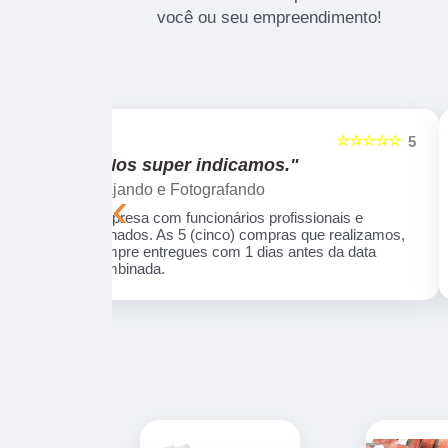
você ou seu empreendimento!
☆☆☆☆☆
☆☆☆☆☆
5
"Recomendo!!"
Silmara Araújo
‹
onais e
Trabalho de excelência, precisei de um produt
ue realizamos,
e eles desenharam e desenvolveram a peça
s da data
com uma qualidade incrível! Empresa séria e
com profissionais fantásticos.