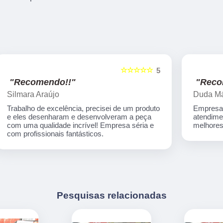
☆☆☆☆☆
5
5
"Recomendo!!"
Duda Máximo
o
Empresa incrível, material de ótima qualidade,
atendimento humano e muito atencioso! Os
melhores preços! Indico de olhos fechados!
Pesquisas relacionadas