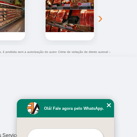
›
, é proibida sem a autorização do autor. Crime de violação de direito autoral –
Olá! Fale agora pelo WhatsApp.
s Serviços