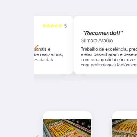
☆☆☆☆☆
☆☆☆☆☆
5
"Recomendo!!"
Silmara Araújo
‹
onais e
Trabalho de excelência, precisei de um produt
ue realizamos,
e eles desenharam e desenvolveram a peça
s da data
com uma qualidade incrível! Empresa séria e
com profissionais fantásticos.