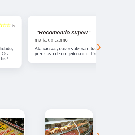
☆☆☆☆☆
5
"Recomendo super!"
"Nos su
maria do carmo
Viajando e
›
Atenciosos, desenvolveram tudo o que eu
Empresa com
precisava de um jeito único! Preço ótimo.
treinados. 
sempre entr
combinada.