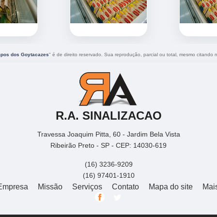
mpos dos Goytacazes
" é de direito reservado. Sua reprodução, parcial ou total, mesmo citando n
R.A. SINALIZACAO
Travessa Joaquim Pitta, 60 - Jardim Bela Vista
Ribeirão Preto - SP - CEP: 14030-619
(16) 3236-9209
(16) 97401-1910
Empresa
Missão
Serviços
Contato
Mapa do site
Mai